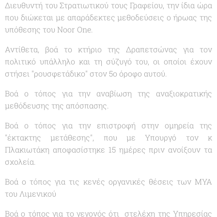
Διευθυντή του Στρατιωτικού τους Γραφείου, την ίδια ώρα
που διώκεται με απαράδεκτες μεθοδεύσεις ο ήρωας της
υπόθεσης του Noor One.
Αντίθετα, βοά το κτήριο της Δραπετσώνας για τον
πολιτικό υπάλληλο και τη σύζυγό του, οι οποίοι έχουν
στήσει "ρουσφετάδικο" στον 5ο όροφο αυτού.
Βοά ο τόπος για την αναβίωση της αναξιοκρατικής
μεθόδευσης της απόσπασης.
Βοά ο τόπος για την επιστροφή στην ομηρεία της
"έκτακτης μετάθεσης", που με Υπουργό τον κ
Πλακιωτάκη αποφασίστηκε 15 ημέρες πριν ανοίξουν τα
σχολεία.
Βοά ο τόπος για τις κενές οργανικές θέσεις των ΜΥΑ
του Λιμενικού
Βοά ο τόπος για το γεγονός ότι στελέχη της Υπηρεσίας