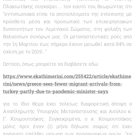
Πλακιωτάκης συγχαίρει ... τον εαυτό του, θεωρώντας ότι
"
εντυπωσιακά είναι τα αποτελέσματα της ενίσχυσης με
πρόσθετα μέσα και προσωπικό των επιχειρησιακών
δυνατοτήτων του Λιμενικού Σώματος, στη φύλαξη των
θαλασσίων συνόρων μας. Οι μεταναστευτικές ροές από
την 1η Μαρτίου έως σήμερα έχουν μειωθεί κατά 84% σε
σχέση με το 2019
..."
Ωστόσο, όπως μπορείτε να διαβάσετε εδώ:
https://www.ekathimerini.com/255422/article/ekathime
rini/news/greece-sees-fewer-migrant-arrivals-from-
turkey-partly-due-to-pandemic-minister-says
για το ίδιο θέμα έχει τελείως διαφορετική άποψη ο
Aναπληρωτής Υπουργός Mετανάστευσης και Ασύλου κ.
Γ. Κουμουτσάκος. Συγκεκριμένα, ο κ. Κουμουτσάκος
μόλις πριν έναν (1) μήνα δήλωσε σαφώς ότι έχει
πράγματι επέλθει μείωση των προσφυγικών ροών "
εν