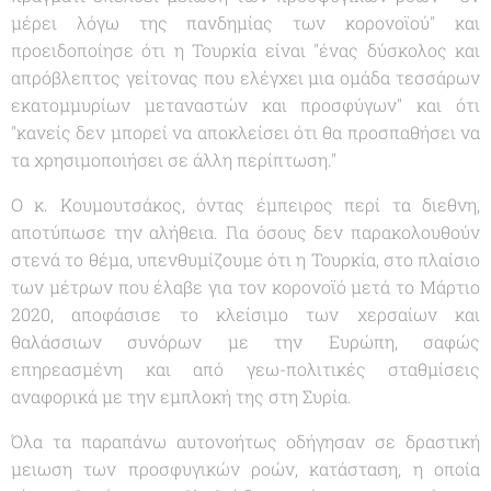
μέρει λόγω της πανδημίας των κορονοϊού"
και
προειδοποίησε ότι η Τουρκία είναι "
ένας δύσκολος και
απρόβλεπτος γείτονας που ελέγχει μια ομάδα τεσσάρων
εκατομμυρίων μεταναστών και προσφύγων
" και ότι
"
κανείς δεν μπορεί να αποκλείσει ότι θα προσπαθήσει να
τα χρησιμοποιήσει σε άλλη περίπτωση
."
O κ. Κουμουτσάκος, όντας έμπειρος περί τα διεθνη,
αποτύπωσε την αλήθεια. Για όσους δεν παρακολουθούν
στενά το θέμα, υπενθυμίζουμε ότι η Τουρκία, στο πλαίσιο
των μέτρων που έλαβε για τον κορονοϊό μετά το Μάρτιο
2020, αποφάσισε το κλείσιμο των χερσαίων και
θαλάσσιων συνόρων με την Ευρώπη, σαφώς
επηρεασμένη και από γεω-πολιτικές σταθμίσεις
αναφορικά με την εμπλοκή της στη Συρία.
Όλα τα παραπάνω αυτονοήτως οδήγησαν σε δραστική
μειωση των προσφυγικών ροών, κατάσταση, η οποία