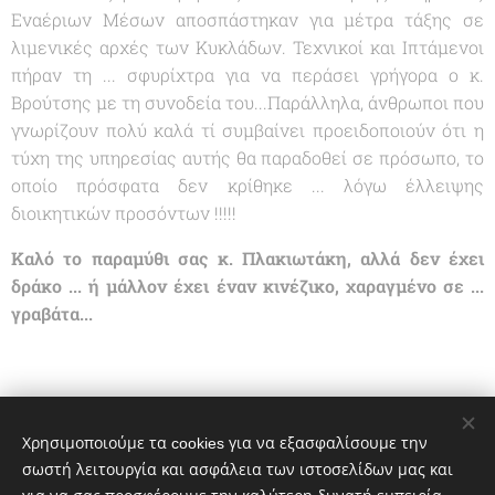
Εναέριων Μέσων αποσπάστηκαν για μέτρα τάξης σε
λιμενικές αρχές των Κυκλάδων. Τεχνικοί και Ιπτάμενοι
πήραν τη ... σφυρίχτρα για να περάσει γρήγορα ο κ.
Βρούτσης με τη συνοδεία του...Παράλληλα, άνθρωποι που
γνωρίζουν πολύ καλά τί συμβαίνει προειδοποιούν ότι η
τύχη της υπηρεσίας αυτής θα παραδοθεί σε πρόσωπο, το
οποίο πρόσφατα δεν κρίθηκε ... λόγω έλλειψης
διοικητικών προσόντων !!!!!
Καλό το παραμύθι σας κ. Πλακιωτάκη, αλλά δεν έχει
δράκο ... ή μάλλον έχει έναν κινέζικο, χαραγμένο σε ...
γραβάτα...
Χρησιμοποιούμε τα cookies για να εξασφαλίσουμε την
σωστή λειτουργία και ασφάλεια των ιστοσελίδων μας και
Share