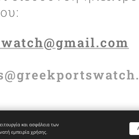
ίου:
swatch@gmail.com
s@greekportswatch.
ειτουργία και ασφάλεια των
νατή εμπειρία χρήσης.