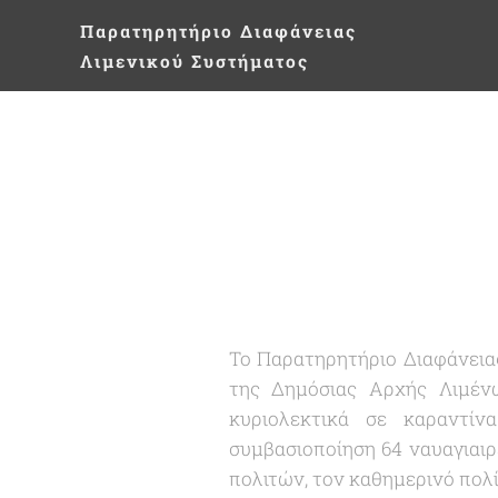
Παρατηρητήριο
Διαφάνειας
Λιμενικού Συστήματος
Το Παρατηρητήριο Διαφάνεια
της Δημόσιας Αρχής Λιμένω
κυριολεκτικά σε καραντίν
συμβασιοποίηση 64 ναυαγιαιρ
πολιτών, τον καθημερινό πολί