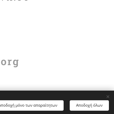
org
Αποδοχή μόνο των απαραίτητων
Αποδοχή όλων
nΥλοποιήθηκε από τη
Webnode
Cookies