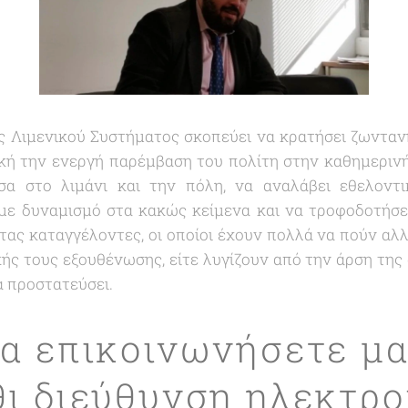
 Λιμενικού Συστήματος σκοπεύει να κρατήσει ζωνταν
ή την ενεργή παρέμβαση του πολίτη στην καθημερινή
α στο λιμάνι και την πόλη, να αναλάβει εθελοντι
 με δυναμισμό στα κακώς κείμενα και να τροφοδοτήσε
τας καταγγέλοντες, οι οποίοι έχουν πολλά να πούν αλ
ής τους εξουθένωσης, είτε λυγίζουν από την άρση της
α προστατεύσει.
α επικοινωνήσετε μα
ι διεύθυνση ηλεκτρο