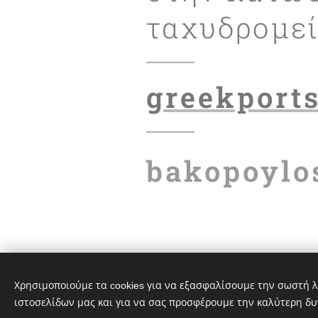
ταχυδρομε
greekport
bakopoylo
Χρησιμοποιούμε τα cookies για να εξασφαλίσουμε την σωστή λ
ιστοσελίδων μας και για να σας προσφέρουμε την καλύτερη δυ
© 2020 greekportswatch@gmail.com