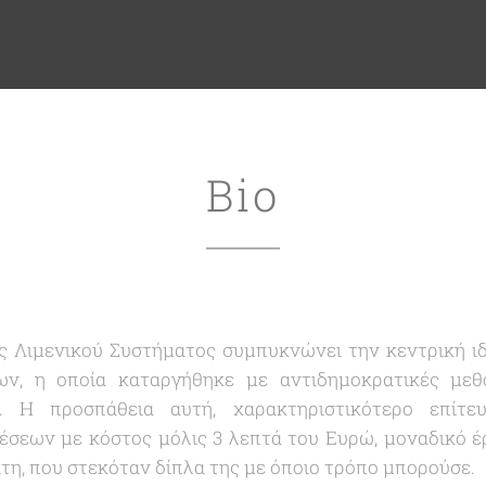
Bio
ς Λιμενικού Συστήματος συμπυκνώνει την κεντρική ιδ
ν, η οποία καταργήθηκε με αντιδημοκρατικές μεθ
α. Η προσπάθεια αυτή, χαρακτηριστικότερο επίτ
έσεων με κόστος μόλις 3 λεπτά του Ευρώ, μοναδικό έ
τη, που στεκόταν δίπλα της με όποιο τρόπο μπορούσε.