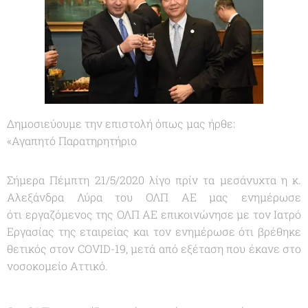
Δημοσιεύουμε την επιστολή όπως μας ήρθε:
«
Αγαπητό Παρατηρητήριο
Σήμερα Πέμπτη 21/5/2020 λίγο πρίν τα μεσάνυχτα η κ.
Αλεξάνδρα Λύρα του ΟΛΠ ΑΕ μας ενημέρωσε
ότι εργαζόμενος της ΟΛΠ ΑΕ επικοινώνησε με τον Ιατρό
Εργασίας της εταιρείας και τον ενημέρωσε ότι βρέθηκε
θετικός στον COVID-19, μετά από εξέταση που έκανε στο
νοσοκομείο Αττικό.