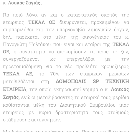
κ.
Λουκάς Σαγιάς
;
Για ποιό λόγο, αν και ο καταστατικός σκοπός της
εταιρείας
ΤΕΚΑΛ ΟΕ
διευρύνεται, προκειμένου να
συμπεριλάβει και την υπεργολαβία λιμενικών έργων,
δηλ. παρέχεται στα μέλη της οικογένειας του κ.
Παναγιώτη Ψαλτάκου, που είναι και εταίροι της
ΤΕΚΑΛ
ΟΕ
, η δυνατότητα να αποκομίσουν τα προς το ζην,
συνεργαζόμενοι ως υπεργολάβοι με την
προετοιμαζόμενη για το νέο προβλήτα κρουαζιέρας
ΤΕΚΑΛ ΑΕ
, το 70% των εταιρικών μεριδίων
ΔΟΜΟΠΟΛΙΣ SP ΤΕΧΝΙΚΗ
μεταβιβάζεται στη
ΕΤΑΙΡΕΙΑ
Λουκάς
, την οποία εκπροσωπεί νόμιμα ο κ.
Σαγιάς
, ενώ οι μεταβιβάσαντες τα εταιρικά τους μερίδια
καθίστανται μέλη του Διοικητικού Συμβουλίου μιας
εταιρείας με κύρια δραστηριότητα τους σταθμούς
στάθμευσης αυτοκινήτων;
Με δεδομένη την απόφαση του κ. Παναγιώτη Ψαλτάκου