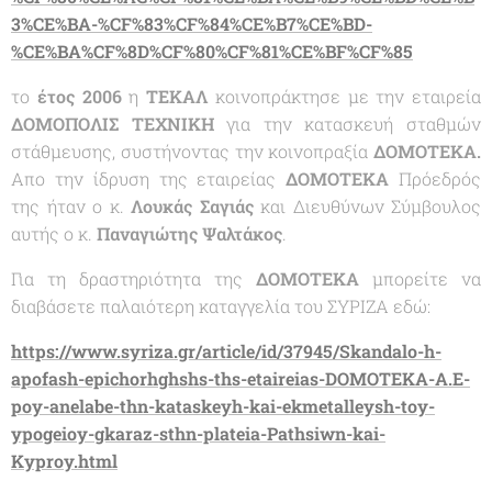
3%CE%BA-%CF%83%CF%84%CE%B7%CE%BD-
%CE%BA%CF%8D%CF%80%CF%81%CE%BF%CF%85
το
έτος 2006
η
ΤΕΚΑΛ
κοινοπράκτησε με την εταιρεία
ΔΟΜΟΠΟΛΙΣ ΤΕΧΝΙΚΗ
για την κατασκευή σταθμών
στάθμευσης, συστήνοντας την κοινοπραξία
ΔΟΜΟΤΕΚΑ.
Απο την ίδρυση της εταιρείας
ΔΟΜΟΤΕΚΑ
Πρόεδρός
της ήταν ο κ.
Λουκάς Σαγιάς
και Διευθύνων Σύμβουλος
αυτής ο κ.
Παναγιώτης Ψαλτάκος
.
Για τη δραστηριότητα της
ΔΟΜΟΤΕΚΑ
μπορείτε να
διαβάσετε παλαιότερη καταγγελία του ΣΥΡΙΖΑ εδώ:
https://www.syriza.gr/article/id/37945/Skandalo-h-
apofash-epichorhghshs-ths-etaireias-DOMOTEKA-A.E-
poy-anelabe-thn-kataskeyh-kai-ekmetalleysh-toy-
ypogeioy-gkaraz-sthn-plateia-Pathsiwn-kai-
Kyproy.html