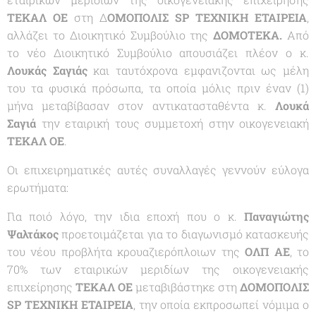
ΤΕΚΑΛ ΟΕ
στη Δ
ΟΜΟΠΟΛΙΣ SP ΤΕΧΝΙΚΗ ΕΤΑΙΡΕΙΑ
,
αλλάζει το Διοικητικό Συμβούλιο της
ΔΟΜΟΤΕΚΑ.
Από
το νέο Διοικητικό Συμβούλιο απουσιάζει πλέον ο κ.
Λουκάς Σαγιάς
και ταυτόχρονα εμφανιζονται ως μέλη
του τα φυσικά πρόσωπα, τα οποία μόλις πριν έναν (1)
μήνα μεταβίβασαν στον αντικατασταθέντα κ.
Λουκά
Σαγιά
την εταιρική τους συμμετοχή στην οικογενειακή
ΤΕΚΑΛ ΟΕ
.
Οι επιχειρηματικές αυτές συναλλαγές γεννούν εύλογα
ερωτήματα:
Για ποιό λόγο, την ιδια εποχή που ο κ.
Παναγιώτης
Ψαλτάκος
προετοιμάζεται για το διαγωνισμό κατασκευής
του νέου προβλήτα κρουαζιερόπλοιων της
ΟΛΠ ΑΕ
, το
70% των εταιρικών μεριδίων της οικογενειακής
επιχείρησης
ΤΕΚΑΛ ΟΕ
μεταβιβάστηκε στη
ΔΟΜΟΠΟΛΙΣ
SP ΤΕΧΝΙΚΗ ΕΤΑΙΡΕΙΑ
, την οποία εκπροσωπεί νόμιμα ο