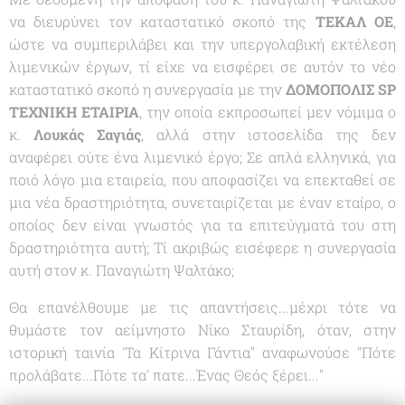
να διευρύνει τον καταστατικό σκοπό της
ΤΕΚΑΛ ΟΕ
,
ώστε να συμπεριλάβει και την υπεργολαβική εκτέλεση
λιμενικών έργων, τί είχε να εισφέρει σε αυτόν το νέο
καταστατικό σκοπό η συνεργασία με την
ΔΟΜΟΠΟΛΙΣ SP
ΤΕΧΝΙΚΗ ΕΤΑΙΡΙΑ
, την οποία εκπροσωπεί μεν νόμιμα ο
κ.
Λουκάς Σαγιάς
, αλλά στην ιστοσελίδα της δεν
αναφέρει ούτε ένα λιμενικό έργο; Σε απλά ελληνικά, για
ποιό λόγο μια εταιρεία, που αποφασίζει να επεκταθεί σε
μια νέα δραστηριότητα, συνεταιρίζεται με έναν εταίρο, ο
οποίος δεν είναι γνωστός για τα επιτεύγματά του στη
δραστηριότητα αυτή; Τί ακριβώς εισέφερε η συνεργασία
αυτή στον κ. Παναγιώτη Ψαλτάκο;
Θα επανέλθουμε με τις απαντήσεις...μέχρι τότε να
θυμάστε τον αείμνηστο Νίκο Σταυρίδη, όταν, στην
ιστορική ταινία '
Τα Κίτρινα Γάντια
" αναφωνούσε "
Πότε
προλάβατε...Πότε τα' πατε...Ένας Θεός ξέρει...
"