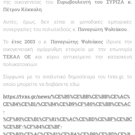
της οικογενείας του
Ευρωβουλευτή του ΣΥΡΙΖΑ κ.
Πέτρου Κόκκαλη
.
Αυτές, όμως, δεν είναι οι μοναδικές εμπορικές
συνεργασίες του πολυσχιδούς κ.
Παναγιώτη Ψαλτάκου
...
Το
έτος 2003
ο κ.
Παναγιώτης Ψαλτάκος
ίδρυσε την
οικογενειακή ομόρρυθμη εταιρεία με την επωνυμία
ΤΕΚΑΛ ΟΕ
και κύριο αντικείμενο την κατασκευή
πολυκατοικιών.
Σύμφωνα με το αναλυτικό δημοσίευμα του tvxs.gr, το
οποίο μπορείτε να διαβάσετε εδώ:
https://tvxs.gr/news/%CE%B5%CE%BB%CE%BB%CE%AC%
CE%B4%CE%B1/%CE%B4%CE%B9%CF%80%CE%BB%CE%AC
-
%CF%80%CE%B1%CF%81%CE%AC%CE%BD%CE%BF%CE%BC
%CE%BF-%CF%84%CE%BF-
%CF%80%CE%AC%CF%81%CE%BA%CE%B9%CE%BD%CE%B