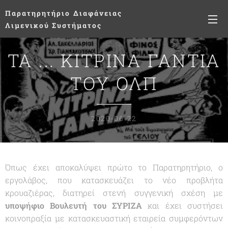
Παρατηρητήριο
Διαφάνειας
Λιμενικού Συστήματος
ΤΑ ... ΚΙΤΡΙΝΑ ΓΑΝΤΙΑ
ΤΟΥ ΟΛΠ
2020-06-22
Όπως έχει αποκαλύψει πρώτο το Παρατηρητήριο, ο
εργολάβος, που κατασκευάζει το νέο προβλήτα
κρουαζιέρας, διατηρεί στενή συγγενική σχέση με
υποψήφιο Βουλευτή του ΣΥΡΙΖΑ
και έχει συστήσει
κοινοπραξία με κατασκευαστική εταιρεία συμφερόντων