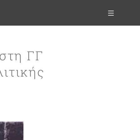
 στη ΓΓ
λιτικής