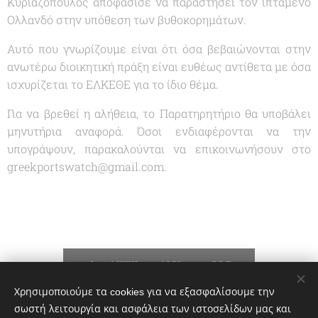
Κυριαζόπουλος αποφάσισε να παραστήσει τον ιπτάμενο
Ολλανδό στην υπόθεση των βυθοκορημάτων.
Αυτό που γνωρίζουμε είναι ότι όσα βεβαιώνονται στην
ανωτέρω διοικητική πράξη είναι ευθέως αντίθετα με όσα
ισχυρίζεται το ΕΛΚΕΘΕ για το ίδιο θέμα.
Για να βρεθεί η αλήθεια, το Παρατηρητήριο θα υποβάλει
μηνυτήρια αναφορά. Όσοι ενδιαφέρονται να την
υπογράψουν, παρακαλούνται να επικοινωνήσουν στο
greekportswatch@gmail.com.
ΛΗΨΗ ----4653------.PDF
Χρησιμοποιούμε τα cookies για να εξασφαλίσουμε την
σωστή λειτουργία και ασφάλεια των ιστοσελίδων μας και
Share