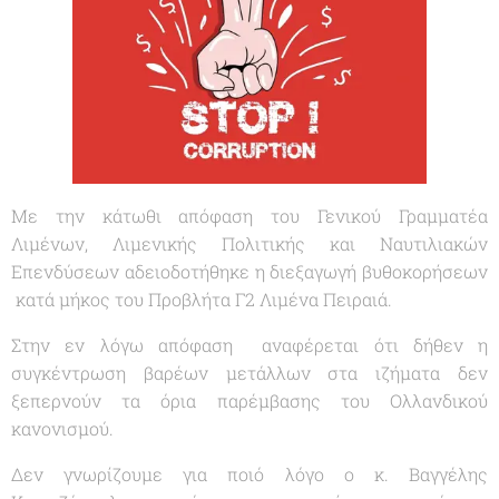
Με την κάτωθι απόφαση του Γενικού Γραμματέα
Λιμένων, Λιμενικής Πολιτικής και Ναυτιλιακών
Επενδύσεων αδειοδοτήθηκε η διεξαγωγή βυθοκορήσεων
κατά μήκος του Προβλήτα Γ2 Λιμένα Πειραιά.
Στην εν λόγω απόφαση αναφέρεται ότι δήθεν η
συγκέντρωση βαρέων μετάλλων στα ιζήματα δεν
ξεπερνούν τα όρια παρέμβασης του Ολλανδικού
κανονισμού.
Δεν γνωρίζουμε για ποιό λόγο ο κ. Βαγγέλης