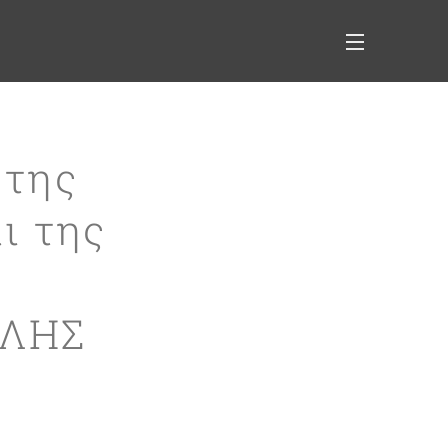
 της
ι της
ΥΛΗΣ