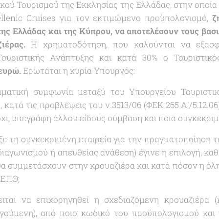
ού Τουρισμού της Εκκλησίας της Ελλάδας, στην οποία
ellenic Cruises για τον εκτιμώμενο προϋπολογισμό,
ζ
ης Ελλάδας και της Κύπρου, να αποτελέσουν τους βασ
ιέρας.
Η χρηματοδότηση, που καλούνται να εξασφ
Τουριστικής Ανάπτυξης και κατά 30% ο Τουριστικό
 ευρώ.
Ερωτάται η κυρία Υπουργός:
ματική συμφωνία μεταξύ του Υπουργείου Τουριστικ
κατά τις προβλέψεις του ν.3513/06 (ΦΕΚ 265 Α'/5.12.06)
χι, υπεγράφη άλλου είδους σύμβαση και ποια συγκεκρι
ε τη συγκεκριμένη εταιρεία για την πραγματοποίηση τ
 διαγωνισμού ή απευθείας ανάθεση) έγινε η επιλογή, κα
θα συμμετάσχουν στην κρουαζιέρα και κατά πόσον η όλ
ΠΕΠΘ;
ται να επιχορηγηθεί η σχεδιαζόμενη κρουαζιέρα 
γούμενη), από ποιο κωδικό του προϋπολογισμού και 