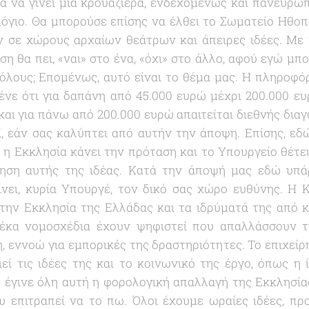
έα να γίνει μία κρουαζιέρα, ενδεχομένως και πανευρωπ
όγιο. Θα μπορούσε επίσης να έλθει το Σωματείο Ηθοπο
 σε χώρους αρχαίων θεάτρων και άπειρες ιδέες. Με π
η θα πει, «ναι» στο ένα, «όχι» στο άλλο, αφού εγώ μ
όλους; Επομένως, αυτό είναι το θέμα μας. Η πληροφ
ένε ότι για δαπάνη από 45.000 ευρώ μέχρι 200.000 ευ
αι για πάνω από 200.000 ευρώ απαιτείται διεθνής δια
, εάν σας καλύπτει από αυτήν την άποψη. Επίσης, εδώ 
, η Εκκλησία κάνει την πρόταση και το Υπουργείο θέτει
ίηση αυτής της ιδέας. Κατά την άποψή μας εδώ υπά
νει, κυρία Υπουργέ, τον δικό σας χώρο ευθύνης. Η 
 την Εκκλησία της Ελλάδας και τα ιδρύματά της από 
έκα νομοσχέδια έχουν ψηφιστεί που απαλλάσσουν 
 εννοώ για εμπορικές της δραστηριότητες. Το επιχείρη
εί τις ιδέες της και το κοινωνικό της έργο, όπως η 
έγινε όλη αυτή η φορολογική απαλλαγή της Εκκλησίας,
υ επιτραπεί να το πω. Όλοι έχουμε ωραίες ιδέες, π