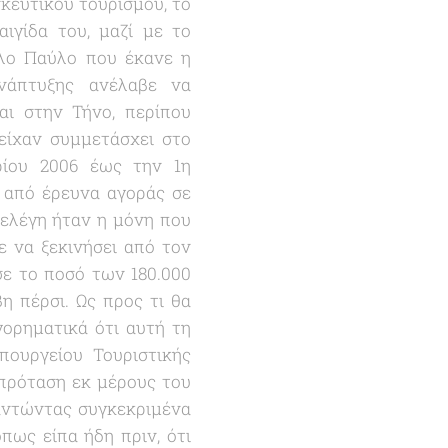
σκευτικού τουρισμού, το
ιγίδα του, μαζί με το
ολο Παύλο που έκανε η
νάπτυξης ανέλαβε να
αι στην Τήνο, περίπου
είχαν συμμετάσχει στο
ρίου 2006 έως την 1η
α από έρευνα αγοράς σε
πελέγη ήταν η μόνη που
 να ξεκινήσει από τον
εσε το ποσό των 180.000
η πέρσι. Ως προς τι θα
γορηματικά ότι αυτή τη
πουργείου Τουριστικής
πρόταση εκ μέρους του
αντώντας συγκεκριμένα
πως είπα ήδη πριν, ότι