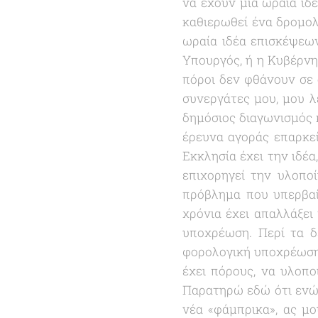
να έχουν μία ωραία ιδ
καθιερωθεί ένα δρομολ
ωραία ιδέα επισκέψεων
Υπουργός, ή η Κυβέρνησ
πόροι δεν φθάνουν σε 
συνεργάτες μου, μου λ
δημόσιος διαγωνισμός κ
έρευνα αγοράς επαρκεί
Εκκλησία έχει την ιδέα
επιχορηγεί την υλοπο
πρόβλημα που υπερβαί
χρόνια έχει απαλλάξει
υποχρέωση. Περί τα δ
φορολογική υποχρέωση,
έχει πόρους, να υλοποι
Παρατηρώ εδώ ότι ενώ 
νέα «φάμπρικα», ας μο