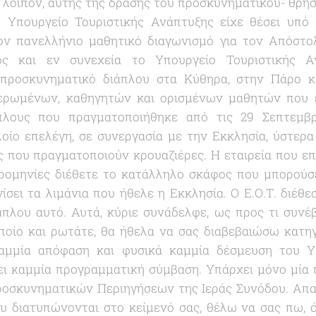
, λοιπόν, αυτής της δράσης του προσκυνηματικού- θρη
 Υπουργείο Τουριστικής Ανάπτυξης είχε θέσει υπό α
τον πανελλήνιο μαθητικό διαγωνισμό για τον Απόστ
ος και εν συνεχεία το Υπουργείο Τουριστικής Α
προσκυνηματικό διάπλου στα Κύθηρα, στην Πάρο κ
ερωμένων, καθηγητών και ορισμένων μαθητών που 
άπλους που πραγματοποιήθηκε από τις 29 Σεπτεμβ
οίο επελέγη, σε συνεργασία με την Εκκλησία, ύστερ
ες που πραγματοποιούν κρουαζιέρες. Η εταιρεία που ε
ερομηνίες διέθετε το κατάλληλο σκάφος που μπορούσε
ίσει τα λιμάνια που ήθελε η Εκκλησία. Ο Ε.Ο.Τ. διέθ
πλου αυτό. Αυτά, κύριε συνάδελφε, ως προς τι συνέβ
οποίο και ρωτάτε, θα ήθελα να σας διαβεβαιώσω κατη
αμμία απόφαση και φυσικά καμμία δέσμευση του Υ
ει καμμία προγραμματική σύμβαση. Υπάρχει μόνο μία 
ροσκυνηματικών Περιηγήσεων της Ιεράς Συνόδου. Απ
ου διατυπώνονται στο κείμενό σας, θέλω να σας πω, ό