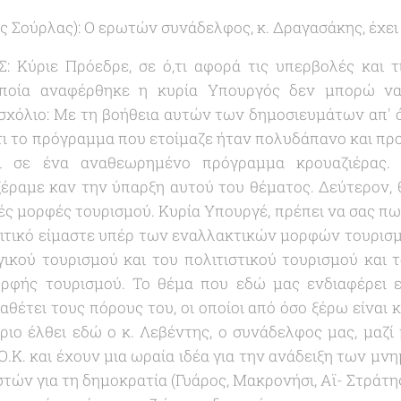
Σούρλας): Ο ερωτών συνάδελφος, κ. Δραγασάκης, έχει 
Κύριε Πρόεδρε, σε ό,τι αφορά τις υπερβολές και τ
ποία αναφέρθηκε η κυρία Υπουργός δεν μπορώ να
σχόλιο: Με τη βοήθεια αυτών των δημοσιευμάτων απ' ό,
 το πρόγραμμα που ετοίμαζε ήταν πολυδάπανο και προκ
αι σε ένα αναθεωρημένο πρόγραμμα κρουαζιέρας
ξέραμε καν την ύπαρξη αυτού του θέματος. Δεύτερον,
κές μορφές τουρισμού. Κυρία Υπουργέ, πρέπει να σας πω
λιτικό είμαστε υπέρ των εναλλακτικών μορφών τουρισμ
γικού τουρισμού και του πολιτιστικού τουρισμού και 
ορφής τουρισμού. Το θέμα που εδώ μας ενδιαφέρει ε
αθέτει τους πόρους του, οι οποίοι από όσο ξέρω είναι κ
ριο έλθει εδώ ο κ. Λεβέντης, ο συνάδελφος μας, μαζί 
.Κ. και έχουν μια ωραία ιδέα για την ανάδειξη των μ
τών για τη δημοκρατία (Γυάρος, Μακρονήσι, Αϊ- Στράτης