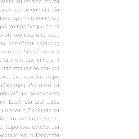
αϊκής εμβέλειας και να
ιών και να σας πει μία
οια κριτήρια εσείς, ως
πορώ να προβλέψω ότι οι
όρηση που έχω από τους
ρώ χρειάζεται ανοιχτός
γωνισμός. Δεν ξέρω αν η
από ό,τι μας είπατε, η
 υπό την αιγίδα του και
ρχει ένα συνολικότερο
Κυβέρνηση όλα αυτά τα
κάθε είδους φορολογική
την Εκκλησία από κάθε
μα είναι η Εκκλησία να
ίδια το αντιλαμβάνεται.
 τώρα έχει ανοίξει μια
ροφανώς και η Εκκλησία