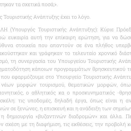
ηκαν τα σχετικά ποσά;».
ς Τουριστικής Ανάπτυξης έχει το λόγο.
(Υπουργός Τουριστικής Ανάπτυξης): Κύριε Πρόεδρ
ρώ ευκαιρία αυτή την επίκαιρη ερώτηση, για να δώ
ύθυνα στοιχεία που απαντούν σε ένα πλήθος υπερβ
κούστηκαν και γράφηκαν το τελευταίο χρονικό διάσ
σμό, τη συνεργασία του Υπουργείου Τουριστικής Ανάπ
ρηματοδότηση κάποιων προγραμμάτων θρησκευτικού το
 που εφαρμόζουμε στο Υπουργείο Τουριστικής Ανάπτυ
νέων μορφών τουρισμού, θεματικών μορφών, όπως 
πονητικός, ο αθλητικός κα ο προσκυνηματικός -θρησ
σκέλη: τις υποδομές, δηλαδή έργα, όπως είναι η α
ών σε ξενώνες, η επισκευή και η ανάδειξη των σημείων
η δημιουργία «βυζαντινών διαδρομών» και άλλα. Πε
 σχέση με τη διαφήμιση, τις εκθέσεις, την προβολή κ