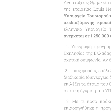
Αναπτύξεως Θρησκευτικ
της εταιρείας Louis H
Υπουργεία Τουρισμού τ
σχεδιαζόμενης κρουαζ
ελληνικό Υπουργείο 
ανέρχεται σε 1.250.000
1. Υπεγράφη προγραμ
Εκκλησίας της Ελλάδας, 
σχετική συμφωνία. Αν ό
2. Ποιος φορέας επέλεξ
διαδικασία (διενέργεια
επιλέξει τα άτομα που 
σχετική έγκριση του Υ
3. Με τι ποσό πρόκει
επιχορηγήθηκε η προη