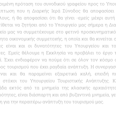
ριμένη πρόταση του συνοδικού γραφείου προς το Υπουρ
ρίπτωση που η Διαρκής Ιερά Σύνοδος θα αποφασίσει 
ους, ή θα αποφασίσει ότι θα γίνει -εμείς μέχρι αυτή
τίθεται να ζητήσει από το Υπουργείο μας σήμερα η Δι
είο μας να συμμετέχουμε στο φετινό προσκυνηματικό
ητα οικονομικής συμμετοχής, η οποία και θα κινείται
τές είναι και οι δυνατότητες του Υπουργείου και το
ες. Εμείς θέλουμε η Εκκλησία να προβάλει το έργο 
ί. Έχει ενδιαφέρον να πούμε ότι σε όλον τον κόσμο
ίδος τουρισμού που έχει ραγδαία ανάπτυξη. Η συνεργασ
ναι και θα παραμείνει εξαιρετικά καλή, επειδή 
ι στόχοι του Υπουργείου Τουριστικής Ανάπτυξης. Κ
άδα εκτός από τα μνημεία της κλασικής αρχαιότητ
ερότητες, είναι διάσπαρτη και από βυζαντινά μνημεία, γ
 για την περαιτέρω ανάπτυξη του τουρισμού μας.