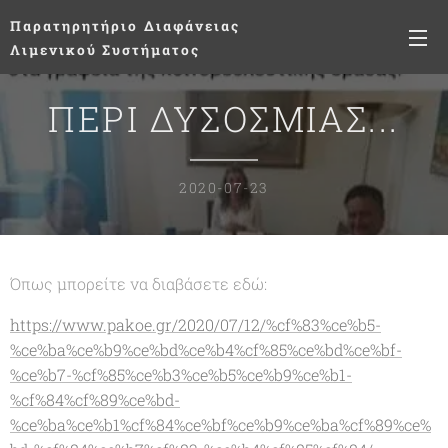
Παρατηρητήριο
Διαφάνειας
Λιμενικού Συστήματος
ΠΕΡΙ ΔΥΣΟΣΜΙΑΣ...
2020-07-23
Όπως μπορείτε να διαβάσετε εδώ:
https://www.pakoe.gr/2020/07/12/%cf%83%ce%b5-
%ce%ba%ce%b9%ce%bd%ce%b4%cf%85%ce%bd%ce%bf-
%ce%b7-%cf%85%ce%b3%ce%b5%ce%b9%ce%b1-
%cf%84%cf%89%ce%bd-
%ce%ba%ce%b1%cf%84%ce%bf%ce%b9%ce%ba%cf%89%ce%