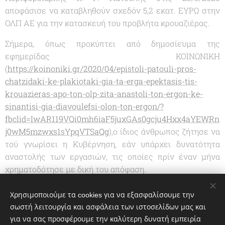
αποφάσισε να καταβληθούν σχεδόν 5,2 εκατ. ΕΥΡΩ στην
ΟΛΠ ΑΕ για την κατασκευή του προβλήτα κρουαζιέρας.
Σήμερα, όπως προκύπτει από δημοσίευμα της
εφημερίδας ΚΟΙΝΩΝΙΚΗ
(
https://koinoniki.gr/2020/04/epistoli-patouli-pros-
chatzidaki-ke-plakiotaki-gia-ta-erga-epektasis-tis-
krouazieras-apo-ton-olp-zita-anastoli-ton-ergon-ke-
sinantisi-gia-diavoulefsi-olon-ton-ergon/?
fbclid=IwAR119VQi0mh6iaF5juxGAs0gcju4Hxx4aYEWRn
j0wM5mzwxs1sYpqVTSaQg
),ο ίδιος άνθρωπος ζήτησε να
τού γνωρίσει η Κυβέρνηση, εάν υπάρχει δυνατότητα
αναστολής των εργασιών, τις οποίες πρίν έναν μήνα
χρηματοδότησε με δική του απόφαση.
Το δούλεμα συνεχίζεται...
Χρησιμοποιούμε τα cookies για να εξασφαλίσουμε την
σωστή λειτουργία και ασφάλεια των ιστοσελίδων μας και
για να σας προσφέρουμε την καλύτερη δυνατή εμπειρία
Share