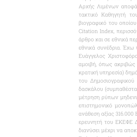
Αρχής Λιμένων αποφάσ
τακτικό Καθηγητή το
βιογραφικό του οποίου
Citation Index, περισ
άρθρο και σε εθνικά πε
εθνικά συνέδρια. Έχω 
Ευάγγελος Χριστοφόρο
αμοιβή, όπως ακριβώς
κρατική υπηρεσία) δημό
του Δημοσιογραφικού Ο
δασκάλου (συμπαθέστατ
μέτρηση ρύπων μηδενι
επιστημονικό μονοπώλ
ανάθεση αξίας 316.00
ερευνητή του ΕΚΕΦΕ Δ
διανύσει μέχρι να αποκ