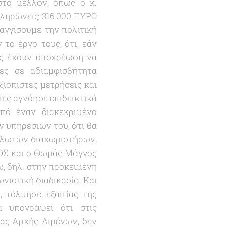
στο μέλλον, όπως ο κ.
πληρώνεις 316.000 ΕΥΡΩ
αγγίσουμε την πολιτική
το έργο τους, ότι, εάν
ές έχουν υποχρέωση να
ες σε αδιαμφισβήτητα
ιόπιστες μετρήσεις και
ίες αγνόησε επιδεικτικά
πό έναν διακεκριμένο
ν υπηρεσιών του, ότι θα
πλωτών διαχωριστήρων,
ΟΣ και ο Θωμάς Μάγγος
, δηλ. στην προκειμένη
νιστική διαδικασία. Και
 τόλμησε, εξαιτίας της
α υπογράψει ότι στις
ιας Αρχής Λιμένων, δεν