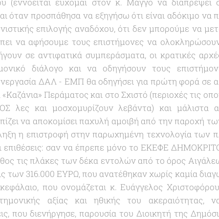
υ (εννοείται εύχομαι στον κ. Μάγγο να διαπρέψει 
αι όταν προσπάθησα να εξηγήσω ότι είναι αδόκιμο να 
ωνιστικής επιλογής αναδόχου, ότι δεν μπορούμε να μετ
έπει να αφήσουμε τους επιστήμονες να ολοκληρώσουν 
ήγουν σε αντιφατικά συμπεράσματα, οι κρατικές αρχ
μονικό διάλογο και να οδηγήσουν τους επιστήμον
υνεργασία ΔΑΛ - ΕΜΠ θα οδηγήσει για πρώτη φορά σε αξ
 «
Καζάνια
» Περάματος και στο Σχιστό (περιοχές τις οπο
 λες και μοσχομυρίζουν λεβάντα) και μάλιστα α
πίζει να αποκομίσει παχυλή αμοιβή από την παροχή τω
άληξη η επιστροφή στην παρωχημένη τεχνολογία των 
αι επιθέσεις: σαν να έπρεπε μόνο το ΕΚΕΦΕ ΔΗΜΟΚΡΙΤ
θος τις πλάκες των δέκα εντολών από το όρος Αιγάλεω
ς των 316.000 ΕΥΡΩ, που ανατέθηκαν χωρίς καμία διαγω
κεφάλαιο, που ονομάζεται κ. Ευάγγελος Χριστοφόρου,
στημονικής αξίας και ηθικής του ακεραιότητας, ν
εις, που διενήργησε, παρουσία του Διοικητή της Δημόσ