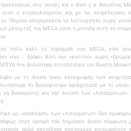
ρελεύσεων, στις οποίες και ο ίδιος ο κ. Βαγγέλης Μα
, όταν ο ενασχολούμενος και με τις πετρελεύσεις 
ι του Πειραιά απαγορεύεται να λειτουργήσει χωρίς μον
ων ρεπορτάζ του MEGA είναι η μονάδα αυτή να σταματ
ια;
ταν πολύ καλό το παραμύθι του MEGA, είχε γραφ
εν είχε ... δράκο. Κάτι σαν «
καντίνα
» χωρίς «
βρώμικ
ΑΡΣΥΑ που βολεύτηκε στο επιτελείο του Κωστή Μπακογ
νέλαβα με τη dream team καταγραφής των αναρτήσ
ετήσουμε το διαχειριστικό background, με το οποίο
 να διαχειριστεί και την έκταση των «
Λιπασμάτων
».
τα.
θηκε ως «
ανάπλαση
» των «
Λιπασμάτων
» δεν προκηρύ
ι σαφώς στον ορισμό του δημόσιου έργου σύμφωνα με
ιστασία, αλλά αποτέλεσε πρόγραμμα κοινωφελούς 