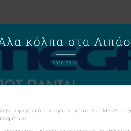
λα κόλπα στα Λιπά
2020-06-18
λαβε αίφνης από τον τηλεοπτικό σταθμό MEGA το ζ
ιπασμάτων
».
α «
Λιπάσματα
». Ακραία επιχειρηματικά συμφέροντα