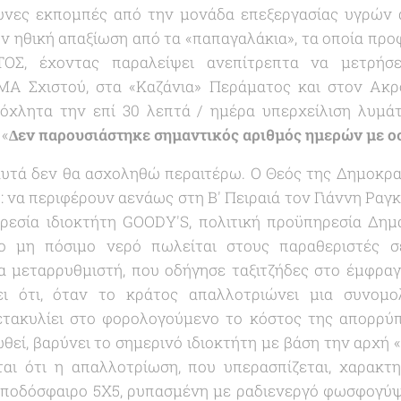
υνες εκπομπές από την μονάδα επεξεργασίας υγρών
ην ηθική απαξίωση από τα «
παπαγαλάκια
», τα οποία πρ
Σ, έχοντας παραλείψει ανεπίτρεπτα να μετρήσε
ΜΑ Σχιστού, στα «
Καζάνια
» Περάματος και στον Ακρ
όχλητα την επί 30 λεπτά / ημέρα υπερχείλιση λυμά
ι
«
∆εν παρουσιάστηκε σηµαντικός αριθµός ηµερών µε ο
αυτά δεν θα ασχοληθώ περαιτέρω. Ο Θεός της Δημοκρα
 να περιφέρουν αενάως στη Β' Πειραιά τον Γιάννη Ραγκ
ρεσία ιδιοκτήτη GOODY'S, πολιτική προϋπηρεσία Δημά
ο μη πόσιμο νερό πωλείται στους παραθεριστές σε
 μεταρρυθμιστή, που οδήγησε ταξιτζήδες στο έμφραγ
ει ότι, όταν το κράτος απαλλοτριώνει μια συνομο
ετακυλίει στο φορολογούμενο το κόστος της απορρύπα
εί, βαρύνει το σημερινό ιδιοκτήτη με βάση την αρχή 
αι ότι η απαλλοτρίωση, που υπερασπίζεται, χαρακτη
 ποδόσφαιρο 5Χ5, ρυπασμένη με ραδιενεργό φωσφογύψο