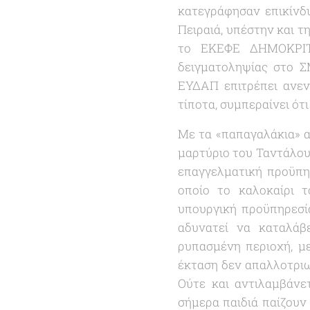
κατεγράφησαν επικίνδ
Πειραιά, υπέστην και τ
το ΕΚΕΦΕ ΔΗΜΟΚΡΙΤΟ
δειγματοληψίας στο Σ
ΕΥΔΑΠ επιτρέπει ανεν
τίποτα, συμπεραίνει ότ
Με τα «
παπαγαλάκια
» 
μαρτύριο του Ταντάλου:
επαγγελματική προϋπη
οποίο το καλοκαίρι τ
υπουργική προϋπηρεσία
αδυνατεί να καταλάβ
ρυπασμένη περιοχή, μ
έκταση δεν απαλλοτριωθ
Ούτε και αντιλαμβάνετ
σήμερα παιδιά παίζουν