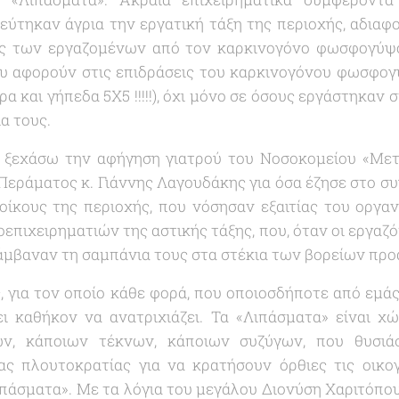
εύτηκαν άγρια την εργατική τάξη της περιοχής, αδιαφ
ς των εργαζομένων από τον καρκινογόνο φωσφογύψο.
ου αφορούν στις επιδράσεις του καρκινογόνου φωσφο
 και γήπεδα 5Χ5 !!!!!), όχι μόνο σε όσους εργάστηκαν σ
ια τους.
α ξεχάσω την αφήγηση γιατρού του Νοσοκομείου «
Μετ
εράματος κ. Γιάννης Λαγουδάκης για όσα έζησε στο σ
τοίκους της περιοχής, που νόσησαν εξαιτίας του οργ
επιχειρηματιών της αστικής τάξης, που, όταν οι εργαζ
άμβαναν τη σαμπάνια τους στα στέκια των βορείων προ
ς, για τον οποίο κάθε φορά, που οποιοσδήποτε από εμά
ει καθήκον να ανατριχιάζει. Τα «
Λιπάσματα
» είναι χώ
ών, κάποιων τέκνων, κάποιων συζύγων, που θυσι
ας πλουτοκρατίας για να κρατήσουν όρθιες τις οικογ
ιπάσματα
». Με τα λόγια του μεγάλου Διονύση Χαριτόπου