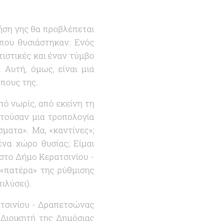
ρήση γης θα προβλέπεται
 που θυσιάστηκαν. Ενός
τιστικές και έναν τύμβο
Αυτή, όμως, είναι μια
πους της.
πό νωρίς, από εκείνη τη
τούσαν μια τροπολογία
σματα
». Μα, «
καντίνες
»;
ένα χώρο θυσίας; Είμαι
 στο Δήμο Κερατσινίου -
«
πατέρα
» της ρύθμισης
ιλύσει).
ατσινίου - Δραπετσώνας
Διοικητή της Δημόσιας