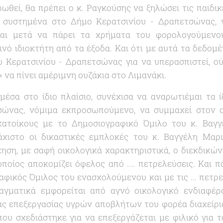
θεί, θα πρέπει ο κ. Ραγκούσης να ξηλώσει τις παιδικ
ι συστημένα στο Δήμο Κερατσινίου - Δραπετσώνας, ν
αι μετά να πάρει τα χρήματα του φορολογούμενου
νό ιδιοκτήτη από τα έξοδα. Και ότι με αυτά τα δεδομέ
 Κερατσινίου - Δραπετσώνας για να υπερασπιστεί, ούτ
» να πίνει αμέριμνη ουζάκια στο Λιμανάκι.
έσα στο ίδιο πλαίσιο, συνέχισα να αναρωτιέμαι τα ί
σώνας, νόμιμα εκπροσωπούμενο, να συμμαχεί στον
κατοίκους με το Δημοσιογραφικό Όμιλο του κ. Βαγ
χιστο οι δικαστικές εμπλοκές του κ. Βαγγέλη Μαρι
ίκηση, με σαφή οικολογικά χαρακτηριστικά, ο διεκδικώ
οποίος αποκομίζει όφελος από .... πετρελεύσεις. Και 
αφικός Όμιλος του ενασχολούμενου και με τις ... πετρ
γματικά εμφορείται από αγνό οικολογικό ενδιαφέρ
ας επεξεργασίας υγρών αποβλήτων του φορέα διαχείρισ
ου σχεδιάστηκε για να επεξεργάζεται με φιλικό για 