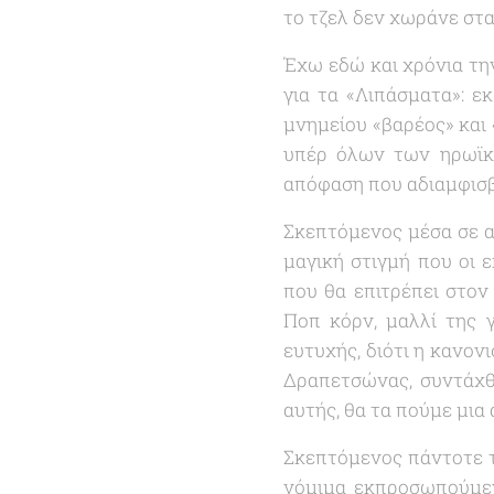
το τζελ δεν χωράνε στα
Έχω εδώ και χρόνια την
για τα «
Λιπάσματα
»: ε
μνημείου «
βαρέος
» και 
υπέρ όλων των ηρωϊκά
απόφαση που αδιαμφισβ
Σκεπτόμενος μέσα σε αυ
μαγική στιγμή που οι
που θα επιτρέπει στον
Ποπ κόρν, μαλλί της γ
ευτυχής, διότι η κανον
Δραπετσώνας, συντάχθ
αυτής, θα τα πούμε μια
Σκεπτόμενος πάντοτε τ
νόμιμα εκπροσωπούμεν