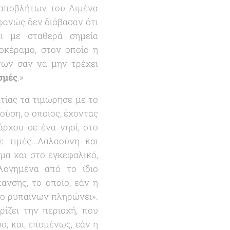
 αποβλήτων του Λιμένα
οφανώς δεν διάβασαν ότι
ι με σταθερά σημεία
οκέραμο, στον οποίο η
των σαν να μην τρέχει
σµές
.
»
τίας τα τιμώρησε με το
ούση, ο οποίος, έχοντας
ρχου σε ένα νησί, στο
 τιμές...Λαλαούνη και
μα και στο εγκεφαλικό,
λογημένα από το ίδιο
νσης, το οποίο, εάν η
«
ο ρυπαίνων πληρώνει
».
ρίζει την περιοχή, που
, και, επομένως, εάν η