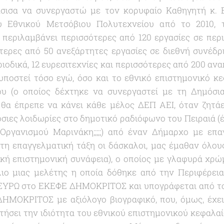
ισα να συνεργαστώ με τον κορυφαίο Καθηγητή κ. 
υ Εθνικού Μετσόβιου Πολυτεχνείου από το 2010, 
 περιλαμβάνει περισσότερες από 120 εργασίες σε περιο
σότερες από 50 ανεξάρτητες εργασίες σε διεθνή συνέδρ
ριοδικά, 12 ευρεσιτεχνίες και περισσότερες από 200 ανα
υποστεί τόσο εγώ, όσο και το εθνικό επιστημονικό κ
υ (ο οποίος δέχτηκε να συνεργαστεί με τη Δημόσ
 θα έπρεπε να κάνει κάθε μέλος ΔΕΠ ΑΕΙ, όταν ζητάε
σιες λοιδωρίες στο δημοτικό ραδιόφωνο του Πειραιά (
ργανισμού Μαρινάκη;;;;;) από έναν Δήμαρχο με επαγγ
η επαγγελματική τάξη οι δάσκαλοι, μας έμαθαν όλου
κή επιστημονική συνάφεια), ο οποίος με γλαφυρά χρώ
ιο μιας μελέτης η οποία δόθηκε από την Περιφέρεια
0 ΕΥΡΩ στο ΕΚΕΦΕ ΔΗΜΟΚΡΙΤΟΣ και υπογράφεται από το
ΗΜΟΚΡΙΤΟΣ με αξιόλογο βιογραφικό, που, όμως, έχε
τήσει την ιδιότητα του εθνικού επιστημονικού κεφαλαίο