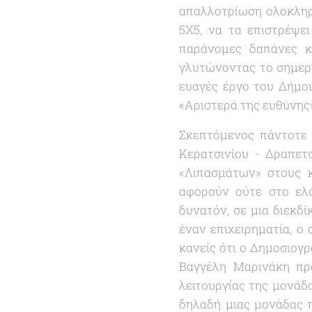
απαλλοτρίωση ολοκληρω
5Χ5, να τα επιστρέψε
παράνομες δαπάνες κ
γλυτώνοντας το σημερι
ευαγές έργο του Δήμου
«
Αριστερά της ευθύνης
Σκεπτόμενος πάντοτε μ
Κερατσινίου - Δραπετ
«
Λιπασμάτων
» στους 
αφορούν ούτε στο ελά
δυνατόν, σε μια διεκδ
έναν επιχειρηματία, ο 
κανείς ότι ο Δημοσιογρ
Βαγγέλη Μαρινάκη πρα
λειτουργίας της μονάδ
δηλαδή μιας μονάδας π