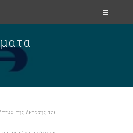
σματα
ήτημα της έκτασης του
 με υψηλές πολιτικές