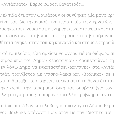
 «
Λιπάσματα
». Βαρύς χώρος, θανατερός...
 ελπίδα ότι, όταν ωριμάσουν οι συνθήκες, μία μόνο χ
κείνη του βιομηχανικού μνημείου υπέρ των εργατών,
«
ασήκωτου
», γεμάτου με ενημερωτικά στοιχεία και στα
 πεσόντων στο βωμό του κέρδους του βιομήχανου. 
ήτητα ανήκει στην τοπική κοινωνία και στους εκπροσώ
τό το πλαίσιο, είχα αρχίσει να αναρωτιέμαι διάφορα α
 εκπρόσωποι του Δήμου Κερατσινίου - Δραπετσώνας ζη
 εν λόγω Δήμο να εγκαταστήσει «
καντίνες
» στα «
Λιπά
ριάς, τρανζίστορ με ντισκο-λαϊκά και «
βρώμικο
» σε 
ιστική διάταξη, που παρείχε τελικά αυτή τη δυνατότητα
ηκε χωρίς την παραμικρή δική μου συμβολή (για τον 
 άλλη στιγμή, προς το παρόν έχει άλλα προβλήματα να επ
α ίδια, ποτέ δεν κατάλαβα για ποιο λόγο ο Δήμος Κερ
ος βρέθηκε απέναντί μου, όταν με την ιδιότητα του 