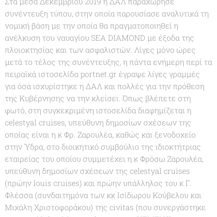
Στα μέσα Δεκεμβρίου 2019 η ΔΑΛ παραχώρησε
συνέντευξη τύπου, στην οποία παρουσίασε αναλυτικά τη
νομική βάση με την οποία θα πραγματοποιηθεί η
ανέλκυση του ναυαγίου SEA DIAMOND με έξοδα της
πλοιοκτησίας και των ασφαλιστών. Λίγες μόνο ώρες
μετά το τέλος της συνέντευξης, η πάντα ενήμερη περί τα
πειραϊκά ιστοσελίδα portnet.gr έγραψε λίγες γραμμές
για όσα ισχυρίστηκε η ΔΑΛ και πολλές για την πρόθεση
της Κυβέρνησης να την κλείσει. Όπως βλέπετε στη
φωτό, στη συγκεκριμένη ιστοσελίδα διαφημίζεται η
celestyal cruises, υπεύθυνη δημοσίων σχέσεων της
οποίας είναι η κ Φρ. Ζαρουλέα, καθώς και ξενοδοχείο
στην Ύδρα, στο διοικητικό συμβούλιο της ιδιοκτήτριας
εταιρείας του οποίου συμμετέχει η κ Φρόσω Ζαρουλέα,
υπεύθυνη δημοσίων σχέσεων της celestyal cruises
(πρώην louis cruises) και πρώην υπάλληλος του κ Γ.
Φλέσσα (συνδαιτημόνα των κκ Ισίδωρου Κούβελου και
Μιχάλη Χριστοφοράκου) της civitas (που συνεργάστηκε