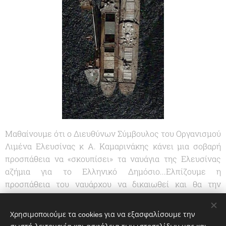
Μαθαίνουμε ότι ο Διευθύνων Σύμβουλος του Οργανισμού
Λιμένα Ελευσίνας κ Α. Καμαρινάκης κάνει μια σοβαρή
προσπάθεια να «σκουπίσει» τα ναυάγια της Ελευσίνας
αζήμια για το Ελληνικό Δημόσιο...Ελπίζουμε η
προσπάθεια του ναυάρχου να δικαιωθεί και θα την
παρακαλουθούμε εκ του σύνεγγυς...
Χρησιμοποιούμε τα cookies για να εξασφαλίσουμε την