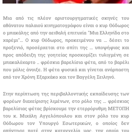
Μια από τις πλέον αριστουργηματικές σκηνές του
αθάνατου παλαιού κινηματογράφου είναι ο κυρ Θόδωρος
ο μπακάλης από την αειθαλή επιτυχία "Μια Ελληνίδα στο
χαρέμι"… Ο κυρ Θόδωρος, προκειμένου να … δέσει το
προξενιό, προσέρχεται στο σπίτι της … υποψήφιας και
προς απόδειξη της γοητείας προσκομίζει τυλιγμένη σε
μπακαλόχαρτο .. φρέσκια βαρελίσια φέτα, από το βαρέλι
που μόλις άνοιξε. Η φέτα φυσικά και γίνεται ανάρπαστη
από τον Χρόνη Εξαρχάκο και τον Βαγγέλη Σειληνό.
Στην περίπτωση της περιβαλλοντικής εκπαίδευσης των
φορέων διαχείρισης λιμένων, στο ρόλο της … φρέσκιας
βαρελίσιας φέτας βρίσκουμε την ετερρόρυθμη ΜΕΤΟΠΗ
του κ. Μιχάλη Αγγελόπουλου και στον ρόλο του κυρ
Θόδωρου τον Υπουργό Εσωτερικών, ο οποίος δεν
απήντησε ποτέ στην καταγγελία μας, την οποία του