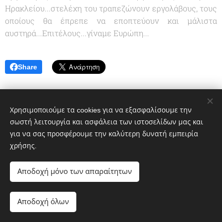
Ηρακλείου...στελέχη του τραπεζώνουν εργολάβους, τους
οποίους θα έπρεπε να εποπτεύουν και μάλιστα
αυστηρά...Επιτέλους...γίναμε Ευρώπη...
Share
Χρησιμοποιούμε τα cookies για να εξασφαλίσουμε την
σωστή λειτουργία και ασφάλεια των ιστοσελίδων μας και
για να σας προσφέρουμε την καλύτερη δυνατή εμπειρία
χρήσης.
Αποδοχή μόνο των απαραίτητων
© 2020 greekportswatch@gmail.com
Αποδοχή όλων
nΥλοποιήθηκε από τη
Webnode
Cookies