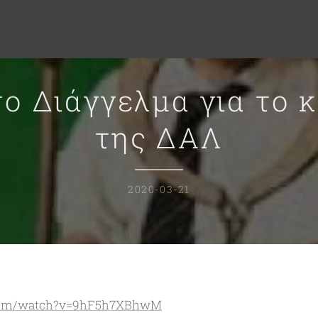
ο Διάγγελμα για το 
της ΔΑΛ
2020-03-21
.com/watch?v=9hF5h7XBhwM