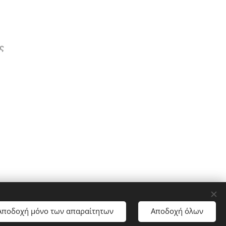
ς
Αποδοχή μόνο των απαραίτητων
Αποδοχή όλων
nΥλοποιήθηκε από τη
Webnode
Cookies