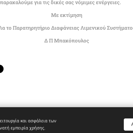
αρακαλούμε για τις δικές σας νόμιμες ενέργειες.
Με εκτίμηση
Για το Παρατηρητήριο Διαφάνειας Λιμενικού Συστήματο
Δ Π Μπακόπουλος
ειτουργία και ασφάλεια των
νατή εμπειρία χρήσης.