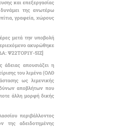
υσης και επεξεργασίας
 δυνάμει της ανωτέρω
ίτια, γραφεία, χώρους
έρες μετά την υποβολή
 περιεχόμενο ακυρώθηκε
ΔΑ: Ψ22ΤΟΡ1Υ-5ΙΖ]
ς άδειας απουσιάζει η
ίρισης του λιμένα (ΟΛΘ
τάστασης ως λιμενικής
ινδύνων αποβλήτων που
ποτε άλλη μορφή δικής
λασσίου περιβάλλοντος
ον της αδειδοτημένης