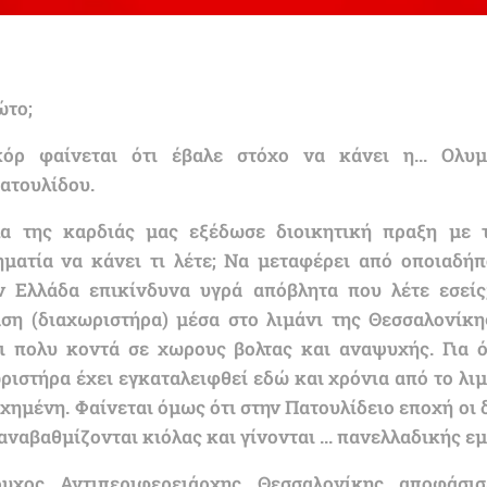
ώτο;
κόρ φαίνεται ότι έβαλε στόχο να κάνει η... Ολυ
ατουλίδου.
α της καρδιάς μας εξέδωσε διοικητική πραξη με 
ηματία να κάνει τι λέτε; Να μεταφέρει από οποιαδήπ
ν Ελλάδα επικίνδυνα υγρά απόβλητα που λέτε εσεί
αση (διαχωριστήρα) μέσα στο λιμάνι της Θεσσαλονίκη
αι πολυ κοντά σε χωρους βολτας και αναψυχής. Για 
ιστήρα έχει εγκαταλειφθεί εδώ και χρόνια από το λιμ
χημένη. Φαίνεται όμως ότι στην Πατουλίδειο εποχή οι 
ναβαθμίζονται κιόλας και γίνονται ... πανελλαδικής εμβ
ουχος Αντιπεριφερειάρχης Θεσσαλονίκης αποφάσι