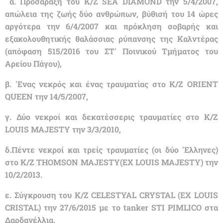
α. Προσάραξη του Κ/Ζ SEA DIAMOND την 5/4/2007,
απώλεια της ζωής δύο ανθρώπων, βύθισή του 14 ώρες
αργότερα την 6/4/2007 και πρόκληση σοβαρής και
εξακολουθητικής θαλάσσιας ρύπανσης της Καλντέρας
(απόφαση 515/2016 του ΣΤ' Ποινικού Τμήματος του
Αρείου Πάγου),
β. 'Ενας νεκρός και ένας τραυματίας στο Κ/Ζ ORIENT
QUEEN την 14/5/2007,
γ. Δύο νεκροί και δεκατέσσερις τραυματίες στο Κ/Ζ
LOUIS MAJESTY την 3/3/2010,
δ.Πέντε νεκροί και τρείς τραυματίες (οι δύο 'Ελληνες)
στο Κ/Ζ THOMSON MAJESTY(EX LOUIS MAJESTY) την
10/2/2013.
ε.
Σύγκρουση του Κ/Ζ CELESTYAL CRYSTAL (EX LOUIS
CRISTAL) την
27/6/2015
με το tanker STI PIMLICO στα
Δαρδανέλλια.