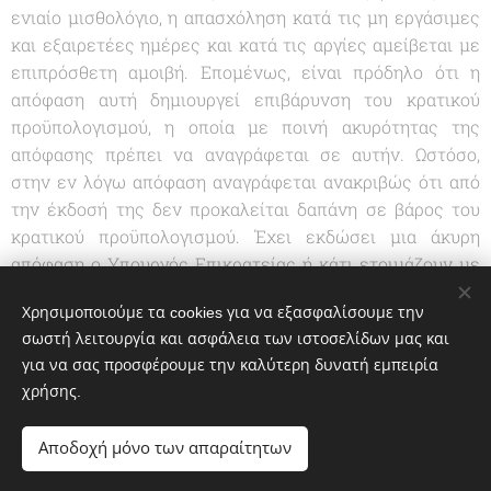
ενιαίο μισθολόγιο, η απασχόληση κατά τις μη εργάσιμες
και εξαιρετέες ημέρες και κατά τις αργίες αμείβεται με
επιπρόσθετη αμοιβή. Επομένως, είναι πρόδηλο ότι η
απόφαση αυτή δημιουργεί επιβάρυνση του κρατικού
προϋπολογισμού, η οποία με ποινή ακυρότητας της
απόφασης πρέπει να αναγράφεται σε αυτήν. Ωστόσο,
στην εν λόγω απόφαση αναγράφεται ανακριβώς ότι από
την έκδοσή της δεν προκαλείται δαπάνη σε βάρος του
κρατικού προϋπολογισμού. Έχει εκδώσει μια άκυρη
απόφαση ο Υπουργός Επικρατείας ή κάτι ετοιμάζουν με
το μισθολόγιο του δημοσίου;
Χρησιμοποιούμε τα cookies για να εξασφαλίσουμε την
σωστή λειτουργία και ασφάλεια των ιστοσελίδων μας και
Share
για να σας προσφέρουμε την καλύτερη δυνατή εμπειρία
χρήσης.
Αποδοχή μόνο των απαραίτητων
© 2020 greekportswatch@gmail.com