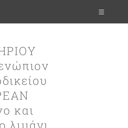
ΗΡΙΟΥ
 ενώπιον
οδικείου
OPEAN
ο και
ο λιμάνι