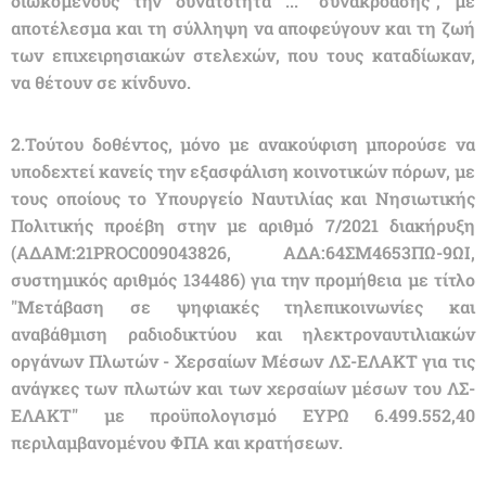
διωκόμενους την δυνατότητα ... "συνακρόασης", με
αποτέλεσμα και τη σύλληψη να αποφεύγουν και τη ζωή
των επιχειρησιακών στελεχών, που τους καταδίωκαν,
να θέτουν σε κίνδυνο.
2.Τούτου δοθέντος, μόνο με ανακούφιση μπορούσε να
υποδεχτεί κανείς την εξασφάλιση κοινοτικών πόρων, με
τους οποίους το Υπουργείο Ναυτιλίας και Νησιωτικής
Πολιτικής προέβη στην με αριθμό 7/2021 διακήρυξη
(ΑΔΑΜ:21PROC009043826, ΑΔΑ:64ΣΜ4653ΠΩ-9ΩΙ,
συστημικός αριθμός 134486) για την προμήθεια με τίτλο
"Μετάβαση σε ψηφιακές τηλεπικοινωνίες και
αναβάθμιση ραδιοδικτύου και ηλεκτροναυτιλιακών
οργάνων Πλωτών - Χερσαίων Μέσων ΛΣ-ΕΛΑΚΤ για τις
ανάγκες των πλωτών και των χερσαίων μέσων του ΛΣ-
ΕΛΑΚΤ" με προϋπολογισμό ΕΥΡΩ 6.499.552,40
περιλαμβανομένου ΦΠΑ και κρατήσεων.