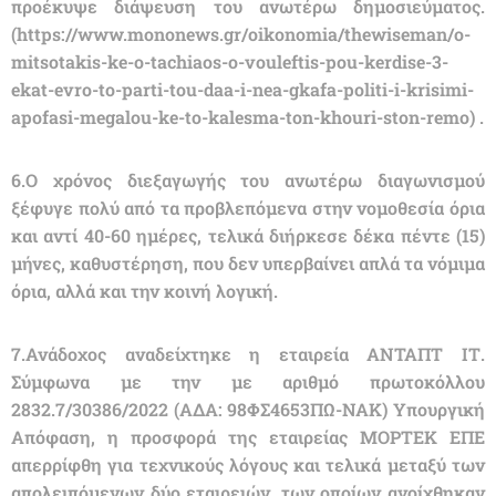
προέκυψε διάψευση του ανωτέρω δημοσιεύματος.
(https://www.mononews.gr/oikonomia/thewiseman/o-
mitsotakis-ke-o-tachiaos-o-vouleftis-pou-kerdise-3-
ekat-evro-to-parti-tou-daa-i-nea-gkafa-politi-i-krisimi-
apofasi-megalou-ke-to-kalesma-ton-khouri-ston-remo) .
6.O χρόνος διεξαγωγής του ανωτέρω διαγωνισμού
ξέφυγε πολύ από τα προβλεπόμενα στην νομοθεσία όρια
και αντί 40-60 ημέρες, τελικά διήρκεσε δέκα πέντε (15)
μήνες, καθυστέρηση, που δεν υπερβαίνει απλά τα νόμιμα
όρια, αλλά και την κοινή λογική.
7.Ανάδοχος αναδείχτηκε η εταιρεία ΑΝΤΑΠΤ ΙΤ.
Σύμφωνα με την με αριθμό πρωτοκόλλου
2832.7/30386/2022 (ΑΔΑ: 98ΦΣ4653ΠΩ-ΝΑΚ) Υπουργική
Απόφαση, η προσφορά της εταιρείας ΜΟΡΤΕΚ ΕΠΕ
απερρίφθη για τεχνικούς λόγους και τελικά μεταξύ των
απολειπόμενων δύο εταιρειών, των οποίων ανοίχθηκαν