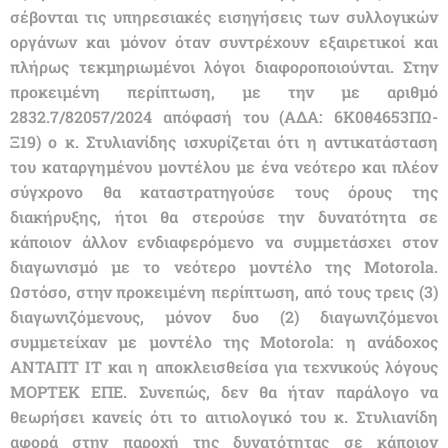
σέβονται τις υπηρεσιακές εισηγήσεις των συλλογικών
οργάνων και μόνον όταν συντρέχουν εξαιρετικοί και
πλήρως τεκμηριωμένοι λόγοι διαφοροποιούνται. Στην
προκειμένη περίπτωση, με την με αριθμό
2832.7/82057/2024 απόφασή του (ΑΔΑ: 6Κ0θ4653ΠΩ-
Ξ19) ο κ. Στυλιανίδης ισχυρίζεται ότι η αντικατάσταση
του καταργημένου μοντέλου με ένα νεότερο και πλέον
σύγχρονο θα καταστρατηγούσε τους όρους της
διακήρυξης, ήτοι θα στερούσε την δυνατότητα σε
κάποιον άλλον ενδιαφερόμενο να συμμετάσχει στον
διαγωνισμό με το νεότερο μοντέλο της Motorola.
Ωστόσο, στην προκειμένη περίπτωση, από τους τρεις (3)
διαγωνιζόμενους, μόνον δυο (2) διαγωνιζόμενοι
συμμετείχαν με μοντέλο της Motorola: η ανάδοχος
ΑΝΤΑΠΤ ΙΤ και η αποκλεισθείσα για τεχνικούς λόγους
ΜΟΡΤΕΚ ΕΠΕ. Συνεπώς, δεν θα ήταν παράλογο να
θεωρήσει κανείς ότι το αιτιολογικό του κ. Στυλιανίδη
αφορά στην παροχή της δυνατότητας σε κάποιον