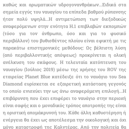
καθώς και αρωματικών υδρογονανθράκων...Ειδικά στα
σημεία εγγύς του ναυαγίου τα επίπεδα βαθμού ρύπανσης
ήταν πολύ υψηλά...Η αντιμετώπιση των διεξοδικώς
αναφερόμενων στην ενότητα Η.1 επιβλαβών εκπομπών
(τόσο για τον άνθρωπο, όσο και για το φυσικό
περιβάλλον) του βυθισθέντος πλοίου είναι εφικτή με τις
παρακάτω επιστημονικές μεθόδους: Ως βέλτιστη λύση
(από περιβαλλοντικής απόψεως) προκρίνεται η ολική
ανέλκυση του σκάφους. Η τελευταία κατόπτευση του
ναυαγίου (Ιούλιος 2019) μέσω της χρήσης του ROV της
εταιρείας Planet Blue κατέδειξε ότι το ναυάγιο του Sea
Diamond ευρίσκεται σε εξαιρετική κατάσταση γεγονός
το οποίο ενισχύει την ως άνω αναφερόμενη επιλογή...Η
επιβάρυνση που έχει επιφέρει το ναυάγιο στην περιοχή
είναι σαφής και ο μοναδικός τρόπος αποτροπής της είναι
η οριστική απομάκρυνσή του. Κάθε άλλη καθυστέρηση ή
ενέργεια θα έχει ως αποτέλεσμα την οικολογική και όχι
μόνο καταστροφή της Καλντέρας. Από την πολιτεία θα