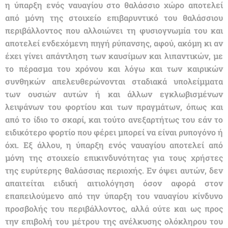
η ύπαρξη ενός ναυαγίου στο θαλάσσιο χώρο αποτελεί
από μόνη της στοιχείο επιβαρυντικό του θαλάσσιου
περιβάλλοντος που αλλοιώνει τη φυσιογνωμία του και
αποτελεί ενδεχόμενη πηγή ρύπανσης, αφού, ακόμη κι αν
έχει γίνει απάντληση των καυσίμων και λιπαντικών, με
το πέρασμα του χρόνου και λόγω και των καιρικών
συνθηκών απελευθερώνονται σταδιακά υπολείμματα
των ουσιών αυτών ή και άλλων εγκλωβισμένων
λειψάνων του φορτίου και των πραγμάτων, όπως και
από το ίδιο το σκαρί, και τούτο ανεξαρτήτως του εάν το
ειδικότερο φορτίο που φέρει μπορεί να είναι ρυπογόνο ή
όχι. Εξ άλλου, η ύπαρξη ενός ναυαγίου αποτελεί από
μόνη της στοιχείο επικινδυνότητας για τους χρήστες
της ευρύτερης θαλάσσιας περιοχής. Εν όψει αυτών, δεν
απαιτείται ειδική αιτιολόγηση όσον αφορά στον
επαπειλούμενο από την ύπαρξη του ναυαγίου κίνδυνο
προσβολής του περιβάλλοντος, αλλά ούτε και ως προς
την επιβολή του μέτρου της ανέλκυσης ολόκληρου του