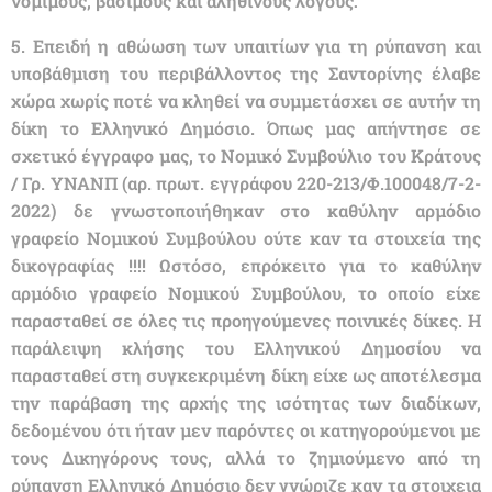
νόμιμους, βάσιμους και αληθινούς λόγους:
5. Επειδή η αθώωση των υπαιτίων για τη ρύπανση και
υποβάθμιση του περιβάλλοντος της Σαντορίνης έλαβε
χώρα χωρίς ποτέ να κληθεί να συμμετάσχει σε αυτήν τη
δίκη το Ελληνικό Δημόσιο. Όπως μας απήντησε σε
σχετικό έγγραφο μας, το Νομικό Συμβούλιο του Κράτους
/ Γρ. ΥΝΑΝΠ (αρ. πρωτ. εγγράφου 220-213/Φ.100048/7-2-
2022) δε γνωστοποιήθηκαν στο καθύλην αρμόδιο
γραφείο Νομικού Συμβούλου ούτε καν τα στοιχεία της
δικογραφίας !!!! Ωστόσο, επρόκειτο για το καθύλην
αρμόδιο γραφείο Νομικού Συμβούλου, το οποίο είχε
παρασταθεί σε όλες τις προηγούμενες ποινικές δίκες. Η
παράλειψη κλήσης του Ελληνικού Δημοσίου να
παρασταθεί στη συγκεκριμένη δίκη είχε ως αποτέλεσμα
την παράβαση της αρχής της ισότητας των διαδίκων,
δεδομένου ότι ήταν μεν παρόντες οι κατηγορούμενοι με
τους Δικηγόρους τους, αλλά το ζημιούμενο από τη
ρύπανση Ελληνικό Δημόσιο δεν γνώριζε καν τα στοιχεια