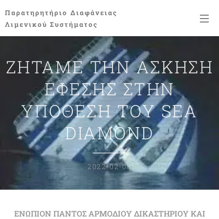
Παρατηρητήριο
Διαφάνειας
Λιμενικού Συστήματος
ΖΗΤΑΜΕ ΤΗΝ ΑΣΚΗΣΗ
ΕΦΕΣΗΣ ΣΤΗΝ
ΥΠΟΘΕΣΗ ΤΟΥ SEA
DIAMOND
2022-02-08
ΕΝΩΠΙΟΝ ΠΑΝΤΟΣ ΑΡΜΟΔΙΟΥ ΔΙΚΑΣΤΗΡΙΟΥ ΚΑΙ