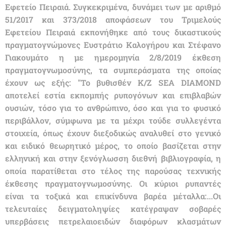
Εφετείο Πειραιά. Συγκεκριμένα, δυνάμει των με αριθμό
51/2017 και 373/2018 αποφάσεων του Τριμελούς
Εφετείου Πειραιά εκπονήθηκε από τους δικαστικούς
πραγματογνώμονες Ευστράτιο Καλογήρου και Στέφανο
Γιακουμάτο η με ημερομηνία 2/8/2019 έκθεση
πραγματογνωμοσύνης, τα συμπεράσματα της οποίας
έχουν ως εξής: "Το βυθισθέν Κ/Ζ SEA DIAMOND
αποτελεί εστία εκπομπής ρυπογόνων και επιβλαβών
ουσιών, τόσο για το ανθρώπινο, όσο και για το φυσικό
περιβάλλον, σύμφωνα με τα μέχρι τούδε συλλεγέντα
στοιχεία, όπως έχουν διεξοδικώς αναλυθεί στο γενικό
και ειδικό θεωρητικό μέρος, το οποίο βασίζεται στην
ελληνική και στην ξενόγλωσση διεθνή βιβλιογραφία, η
οποία παρατίθεται στο τέλος της παρούσας τεχνικής
έκθεσης πραγματογνωμοσύνης. Οι κύριοι ρυπαντές
είναι τα τοξικά και επικίνδυνα βαρέα μέταλλα:...Οι
τελευταίες δειγματοληψίες κατέγραψαν σοβαρές
υπερβάσεις πετρελαιοειδών διαφόρων κλασμάτων