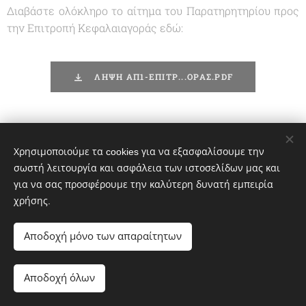
Διαβάστε ολόκληρο το αίτημα του Παρατηρητηρίου προς
την Επιτροπή Κεφαλαιαγοράς εδώ:
ΛΗΨΗ ΑΠ1-ΕΠΙΤΡ...ΟΡΑΣ.PDF
Χρησιμοποιούμε τα cookies για να εξασφαλίσουμε την
Share
σωστή λειτουργία και ασφάλεια των ιστοσελίδων μας και
για να σας προσφέρουμε την καλύτερη δυνατή εμπειρία
χρήσης.
Αποδοχή μόνο των απαραίτητων
© 2020 greekportswatch@gmail.com
Αποδοχή όλων
nΥλοποιήθηκε από τη
Webnode
Cookies