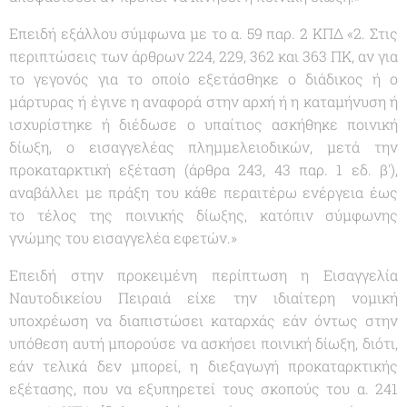
Επειδή εξάλλου σύμφωνα με το α. 59 παρ. 2 ΚΠΔ «
2. Στις
περιπτώσεις των άρθρων 224, 229, 362 και 363 ΠΚ, αν για
το γεγονός για το οποίο εξετάσθηκε ο διάδικος ή ο
μάρτυρας ή έγινε η αναφορά στην αρχή ή η καταμήνυση ή
ισχυρίστηκε ή διέδωσε ο υπαίτιος ασκήθηκε ποινική
δίωξη, ο εισαγγελέας πλημμελειοδικών, μετά την
προκαταρκτική εξέταση (άρθρα 243, 43 παρ. 1 εδ. β'),
αναβάλλει με πράξη του κάθε περαιτέρω ενέργεια έως
το τέλος της ποινικής δίωξης, κατόπιν σύμφωνης
γνώμης του εισαγγελέα εφετών.
»
Επειδή στην προκειμένη περίπτωση η Εισαγγελία
Ναυτοδικείου Πειραιά είχε την ιδιαίτερη νομική
υποχρέωση να διαπιστώσει καταρχάς εάν όντως στην
υπόθεση αυτή μπορούσε να ασκήσει ποινική δίωξη, διότι,
εάν τελικά δεν μπορεί, η διεξαγωγή προκαταρκτικής
εξέτασης, που να εξυπηρετεί τους σκοπούς του α. 241