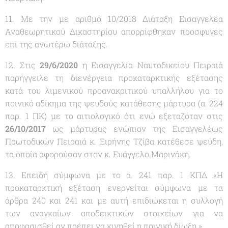
11. Με την με αριθμό 10/2018 Διάταξη Εισαγγελέα
Αναθεωρητικού Δικαστηρίου απορρίφθηκαν προσφυγές
επί της ανωτέρω διάταξης.
12. Στις
29/6/2020
η Εισαγγελία Ναυτοδικείου Πειραιά
παρήγγειλε τη διενέργεια προκαταρκτικής εξέτασης
κατά του λιμενικού προανακριτικού υπαλλήλου για το
ποινικό αδίκημα της ψευδούς κατάθεσης μάρτυρα (α. 224
παρ. 1 ΠΚ) με το αιτιολογικό ότι ενώ εξεταζόταν στις
26/10/2017
ως μάρτυρας ενώπιον της Εισαγγελέως
Πρωτοδικών Πειραιά κ. Ειρήνης Τζίβα κατέθεσε ψεύδη,
τα οποία αφορούσαν στον κ. Ευάγγελο Μαρινάκη.
13. Επειδή σύμφωνα με το α. 241 παρ. 1 ΚΠΔ «
Η
προκαταρκτική εξέταση ενεργείται σύμφωνα με τα
άρθρα 240 και 241 και με αυτή επιδιώκεται η συλλογή
των αναγκαίων αποδεικτικών στοιχείων για να
αποφασισθεί αν πρέπει να κινηθεί η ποινική δίωξη.
»