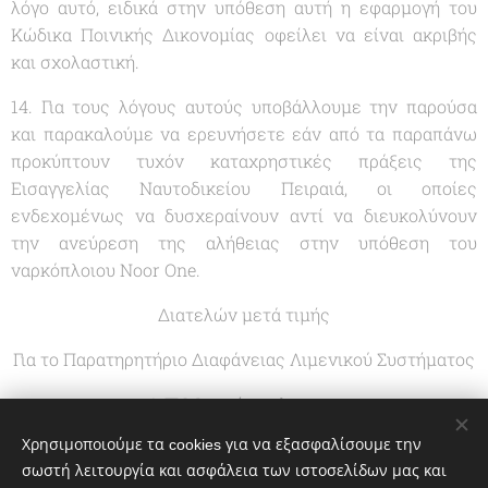
λόγο αυτό, ειδικά στην υπόθεση αυτή η εφαρμογή του
Κώδικα Ποινικής Δικονομίας οφείλει να είναι ακριβής
και σχολαστική.
14. Για τους λόγους αυτούς υποβάλλουμε την παρούσα
και παρακαλούμε να ερευνήσετε εάν από τα παραπάνω
προκύπτουν τυχόν καταχρηστικές πράξεις της
Εισαγγελίας Ναυτοδικείου Πειραιά, οι οποίες
ενδεχομένως να δυσχεραίνουν αντί να διευκολύνουν
την ανεύρεση της αλήθειας στην υπόθεση του
ναρκόπλοιου Noor One.
Διατελών μετά τιμής
Για το Παρατηρητήριο Διαφάνειας Λιμενικού Συστήματος
Δ Π Μπακόπουλος
Χρησιμοποιούμε τα cookies για να εξασφαλίσουμε την
σωστή λειτουργία και ασφάλεια των ιστοσελίδων μας και
Share