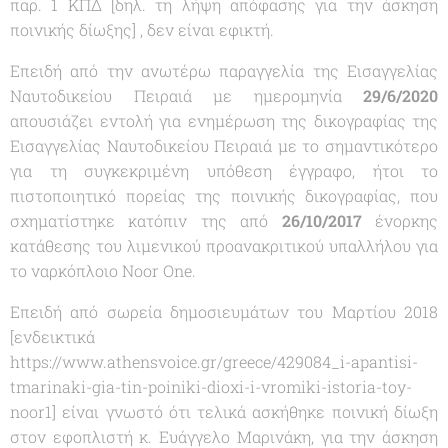
παρ. 1 ΚΠΔ [δηλ. τη λήψη απόφασης για την άσκηση
ποινικής δίωξης] , δεν είναι εφικτή.
Επειδή από την ανωτέρω παραγγελία της Εισαγγελίας
Ναυτοδικείου Πειραιά με ημερομηνία
29/6/2020
απουσιάζει εντολή για ενημέρωση της δικογραφίας της
Εισαγγελίας Ναυτοδικείου Πειραιά με το σημαντικότερο
για τη συγκεκριμένη υπόθεση έγγραφο, ήτοι το
πιστοποιητικό πορείας της ποινικής δικογραφίας, που
σχηματίστηκε κατόπιν της από
26/10/2017
ένορκης
κατάθεσης του λιμενικού προανακριτικού υπαλλήλου για
το ναρκόπλοιο Noor One.
Επειδή από σωρεία δημοσιευμάτων του Μαρτίου 2018
[ενδεικτικά
https://www.athensvoice.gr/greece/429084_i-apantisi-
tmarinaki-gia-tin-poiniki-dioxi-i-vromiki-istoria-toy-
noor1] είναι γνωστό ότι τελικά ασκήθηκε ποινική δίωξη
στον εφοπλιστή κ. Ευάγγελο Μαρινάκη, για την άσκηση