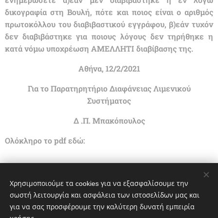
δικογραφία στη Βουλή, πότε και ποιος είναι ο αριθμός
πρωτοκόλλου του διαβιβαστικού εγγράφου, β)εάν τυχόν
δεν διαβιβάστηκε για ποιους λόγους δεν τηρήθηκε η
κατά νόμω υποχρέωση ΑΜΕΛΛΗΤΙ διαβίβασης της.
Αθήνα, 12/2/2021
Για το Παρατηρητήριο Διαφάνειας Λιμενικού
Συστήματος
Δ .Π. Μπακόπουλος
Ολόκληρο το pdf εδώ:
Χρησιμοποιούμε τα cookies για να εξασφαλίσουμε την
σωστή λειτουργία και ασφάλεια των ιστοσελίδων μας και
Share
για να σας προσφέρουμε την καλύτερη δυνατή εμπειρία