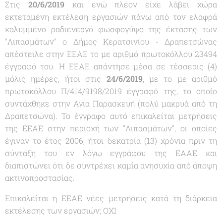
Στις
20/6/2019
και ενώ πλέον είχε λάβει χώρα
εκτεταμένη εκτέλεση εργασιών πάνω από τον ελαφρά
καλυμμένο ραδιενεργό φωσφογύψο της έκτασης των
"
Λιπασμάτων
" ο Δήμος Κερατσινίου - Δραπετσώνας
απέστειλε στην ΕΕΑΕ το με αριθμό πρωτοκόλλου 23494
έγγραφό του. Η ΕΕΑΕ απάντησε μέσα σε τέσσερις (4)
μόλις ημέρες, ήτοι στις
24/6/2019
, με το με αριθμό
πρωτοκόλλου Π/414/9198/2019 έγγραφό της, το οποίο
συντάχθηκε στην Αγία Παρασκευή (πολύ μακρυά από τη
Δραπετσώνα). Το έγγραφο αυτό επικαλείται μετρήσεις
της ΕΕΑΕ στην περιοχή των "
Λιπασμάτων
", οι οποίες
έγιναν το έτος 2006, ήτοι δεκατρία (13) χρόνια πριν τη
σύνταξη του εν λόγω εγγράφου της ΕΑΑΕ και
διαπιστώνει ότι δε συντρέχει καμία ανησυχία από άποψη
ακτινοπροστασίας.
Επικαλείται η ΕΕΑΕ νέες μετρήσεις κατά τη διάρκεια
εκτέλεσης των εργασιών; ΟΧΙ