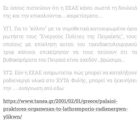
Σε όσους πιστεύουν ότι η ΕΕΑΕ κάνει σωστά τη δουλειά
της και την επικαλούνται....χαιρετίσματα....
ΥΓ1. Για το "
κόλπο
" με τα νομοθετικά κατοχυρωμένα όρια
ρωτήστε τους "
Ενεργούς Πολίτες της Πειραϊκής
", τους
οποίους με επίκληση αυτού του ταχυδακτυλουργικού
τρυκ κάποιοι επιχείρησαν να τους πείσουν ότι τα
βυθοκορήματα του Πειραιά είναι σχεδόν...βρώσιμα...
ΥΓ2. Εάν η ΕΕΑΕ αναρωτιέται πώς μπορεί να καταλήξουν
ραδιενεργά υλικά στο ΧΥΤΑ Φυλής, μπορεί να ξεκινήσει
την .... ανάγνωση από εδω:
https://www.tanea.gr/2001/02/01/greece/palaioi-
praktores-organwsan-to-lathremporio-radienergwn-
ylikwn/