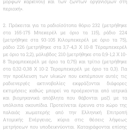
μορφών καρκίνου) και των ζώντων οργανισμών στη
περιοχή
».
2. Πρόκειται για τα ραδιοϊσότοπα θόριο 232 (μετρήθηκε
στα 165-175 Μπεκερέλ με όριο τα 115), ράδιο 224
(μετρήθηκε στα 93-105 Κιλομπεκερέλ με όριο τα 75),
ράδιο 226 (μετρήθηκε στα 3,7-4,3 Χ 10-8 Τέραμπεκερέλ
με όριο τα 2,2), μόλυβδος 210 (μετρήθηκε στα 0,9-1,2 Χ 10-
8 Τεραμπεκερέλ με όριο τα 0,75) και τρίτιο (μετρήθηκε
στα 0,32-0,38 Χ 10-2 Τεραμπεκερέλ με όριο τα 0,3). Για
την προέλευση των υλικών που εκπέμπουν αυτές τις
ραδιενεργές ακτινοβολίες εκφράζονται διάφορες
εκτιμήσεις καθώς μπορεί να προέρχονται από ιατρικά
και βιομηχανικά απόβλητα που θάβονται μαζί με τα
υπόλοιπα σκουπίδια. Προτείνεται έρευνα στο χώρο της
παλαιάς χωματερής από την Ελληνική Επιτροπή
Ατομικής Ενέργειας, κύρια στις θέσεις λήψεως
μετρήσεων που υποδεικνύονται. Καταγράφονται επίσης