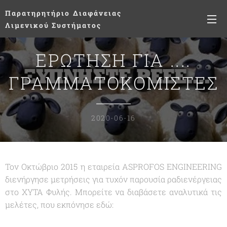
Παρατηρητήριο
Διαφάνειας
Λιμενικού Συστήματος
ΕΡΩΤΗΣΗ ΓΙΑ ....
ΓΡΑΜΜΑΤΟΚΟΜΙΣΤΕΣ
2020-06-16
Τον Οκτώβριο 2015 η εταιρεία ASPROFOS ENGINEERING
διενήργησε μετρήσεις για τυχόν παρουσία ραδιενέργειας
στο ΧΥΤΑ Φυλής. Μπορείτε να διαβάσετε αναλυτικά τις
μελέτες, που εκπόνησε εδώ: