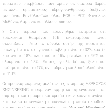
τεράστιες υπερβάσεις των ορίων σε διάφορα βαρέα
μέταλλα, αρωματικούς υδρογονάνθρακες, διοξίνες,
φουράνια, Βενζόλιο-Τολουόλιο, PCB - PCT, Φαινόλες,
Μεθάνιο, Αμμώνιο και άλλους ρύπους.
3. Στην περιοχή που ερευνήθηκε εκτιμάται ότι
βρίσκονται θαμμένοι 15,5 εκατομμύρια τόνοι
σκουπιδιών!!! Από το σύνολο αυτής της ποσότητας
υπολογίζεται ότι: οργανικά απόβλητα είναι το 32%, χαρτί -
χαρτόνι το 18%, πλαστικά το 15%, μέταλλα το 5,6% και
αλουμίνιο το 1,3%. Επίσης, γυαλί, δέρμα, ξύλο και
υφάσματα είναι το 17%, ενώ αδρανή και λοιπά υλικά είναι
το 11,1%
Οι προαναφερόμενες μελέτες της εταιρείας ASPROFOS
ENGINEERING παρέμεναν ερμητικά σφραγισμένες σε
συρτάρια και ερμάρια και χρειάστηκαν χρόνιοι αγώνες
και τελικά εισαγγελική παραγγελία, η οποία εκδόθηκε
κατόπιν αιτήματος των ηρώων του "
Δυτικού Μετώπου
",