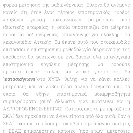
φορέα μέτρησης της ραδιενέργειας. Εύλογα θα ανέμενε
κανείς ότι, όταν ένας τέτοιος επιστημονικός φορέας
λαμβάνει γνώση πολυσέλιδων μετρήσεων μιας
ιδιωτικής εταιρείας, η οποία υποστηρίζει ότι μέτρησε
παρουσία ραδιενέργειας επικίνδυνης για ολόκληρο το
λεκανοπέδιο Αττικής, θα έκανε αυτό που στοιχειωδώς
επιτάσσει η επιστημονική μεθοδολογία διερεύνησης της
υπόθεσης: θα φόρτωνε σε ένα βανάκι όλα τα αναγκαία
επιστημονικά εργαλεία μέτρησης, θα φορούσε
προστατευτικές στολές και λευκά γάντια και θα
"
κατασκήνωνε
"στο ΧΥΤΑ Φυλής για να κάνει πολλές
μετρήσεις και να λάβει πάρα πολλά δείγματα, από τα
οποία θα εξήγε επιστημονικά αδιαμφισβήτητα
συμπεράσματα (αυτό άλλωστε είχε προτείνει και η
ASPROFOS ENGINEERING). Ωστόσο, από το ρεπορτάζ του
ΣΚΑΪ δεν προκύπτει να έγινε τίποτα από όλα αυτά. Εάν ο
ΣΚΑΪ έχει αποτυπώσει με ακρίβεια την πραγματικότητα,
η ΕΕΑΕ επικαλέστηκε κάποιες "
προ ετών
" μετρήσεις