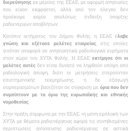
διερεύνησης
εκ μέρους της ΕΕΑΕ, με αφορμή ανησυχίες
που είχαν εκφραστεί, αλλά από τον έλεγχο δεν
προέκυψε καμία απολύτως ένδειξη ύπαρξης
ραδιενεργών αποβλήτων.
Κατόπιν αιτήματος του Δήμου Φυλής, η ΕΕΑΕ έ
λαβε
γνώση και εξέτασε μελέτες εταιρείας
, στις οποίες
γινόταν αναφορά σε ανησυχητικά ραδιολογικά ευρήματα
στον χώρο του ΧΥΤΑ Φυλής. Η ΕΕΑΕ
εκτίμησε ότι οι
μελέτες αυτές
δεν είναι δυνατό να ληφθούν υπόψη από
ραδιολογική άποψη, διότι οι μετρήσεις στερούνταν
επιστημονικής τεκμηρίωσης, η δε εξαγωγή
συμπερασμάτων βασιζόταν σε σύγκριση με
όρια που δεν
συμπίπτουν με τα όρια της ευρωπαϊκής και εθνικής
νομοθεσίας
.
Στην πράξη, σύμφωνα με την ΕΕΑΕ, «η μόνη εμπλοκή των
ΧΥΤΑ με θέματα ραδιενέργειας αφορά τις συνηθισμένες
περιπτώσεις ανίχνευσης ραδιενέργειας σε αστικά